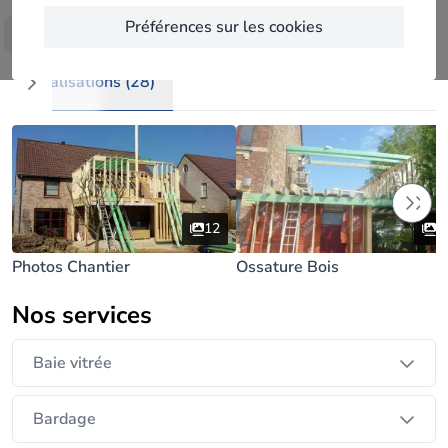
Devis et conseils gratuit .
Préférences sur les cookies
Afficher plus
Nous sommes à votre disposition également pour
les finitions et toute décoration intérieur
Réalisations (28)
,placards,cuisines ,sdb ect.
12
3
Photos Chantier
Ossature Bois
Nos services
Baie vitrée
Bardage