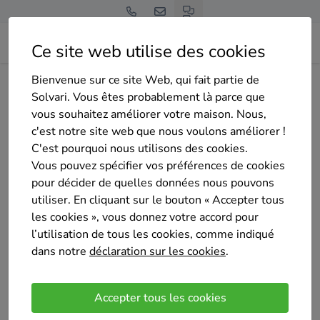
Ce site web utilise des cookies
Bienvenue sur ce site Web, qui fait partie de
Home
Isolation du sol
Namur
Gesves
Solvari. Vous êtes probablement là parce que
Chas D Rénovation sprl
vous souhaitez améliorer votre maison. Nous,
c'est notre site web que nous voulons améliorer !
C'est pourquoi nous utilisons des cookies.
Vous pouvez spécifier vos préférences de cookies
pour décider de quelles données nous pouvons
utiliser. En cliquant sur le bouton « Accepter tous
Chas D Rénovation sprl
les cookies », vous donnez votre accord pour
Pas encore d'évaluation
l’utilisation de tous les cookies, comme indiqué
Gesves
dans notre
déclaration sur les cookies
.
Fort de 30 années d'expérience ,notre société vous
offre ces services et conseils dans la rénovation
Accepter tous les cookies
complète ou partiel de votre bâtiment.