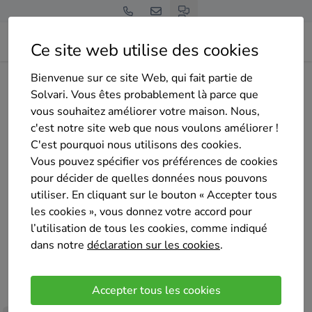
Ce site web utilise des cookies
Bienvenue sur ce site Web, qui fait partie de
Home
Isolation du sol
Namur
Andenne
Stm Construct
Solvari. Vous êtes probablement là parce que
vous souhaitez améliorer votre maison. Nous,
c'est notre site web que nous voulons améliorer !
C'est pourquoi nous utilisons des cookies.
Vous pouvez spécifier vos préférences de cookies
pour décider de quelles données nous pouvons
Stm Construct
utiliser. En cliquant sur le bouton « Accepter tous
Pas encore d'évaluation
les cookies », vous donnez votre accord pour
Andenne
l’utilisation de tous les cookies, comme indiqué
dans notre
déclaration sur les cookies
.
Nous sommes une entreprise générale de
construction se divisant en 3 parties (construction,
Accepter tous les cookies
toiture et gestion) gérées par 2 patrons avec une