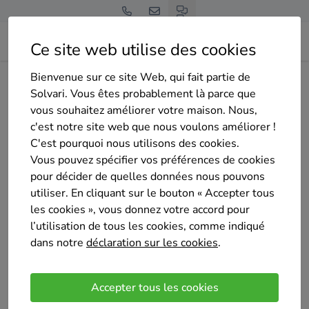
Ce site web utilise des cookies
Bienvenue sur ce site Web, qui fait partie de
Home
Isolation de la toiture
Hainaut
Manage
Solvari. Vous êtes probablement là parce que
TOITURE BUDGET
vous souhaitez améliorer votre maison. Nous,
c'est notre site web que nous voulons améliorer !
C'est pourquoi nous utilisons des cookies.
Vous pouvez spécifier vos préférences de cookies
pour décider de quelles données nous pouvons
utiliser. En cliquant sur le bouton « Accepter tous
TOITURE BUDGET
les cookies », vous donnez votre accord pour
Pas encore d'évaluation
l’utilisation de tous les cookies, comme indiqué
Manage
dans notre
déclaration sur les cookies
.
Si avoir une toiture saine est une nécessité, cela
constitue également une dépense importante.
Accepter tous les cookies
C'est pourquoi, Jean-Pierre SUYKENS à fondé