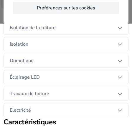
des plans et schemas, ou encore la pose de
Afficher plus
Préférences sur les cookies
systèmes de caméra de surveillance.
Nos services
je réalise aussi les travaux d'isolation
Isolation de la toiture
Isolation
Domotique
Éclairage LED
Travaux de toiture
Electricité
Caractéristiques