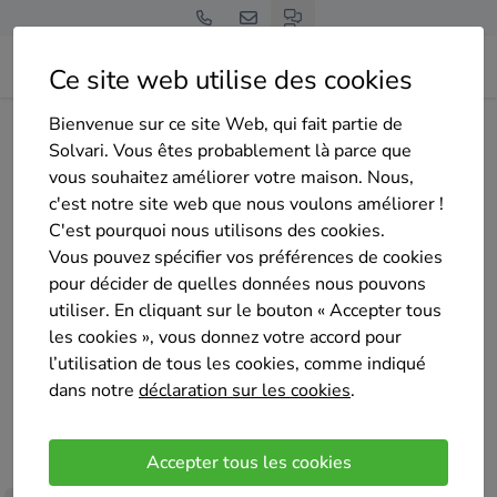
Ce site web utilise des cookies
Bienvenue sur ce site Web, qui fait partie de
Home
Isolation de la toiture
Hainaut
La Louvière
HM-ELEC
Solvari. Vous êtes probablement là parce que
vous souhaitez améliorer votre maison. Nous,
c'est notre site web que nous voulons améliorer !
C'est pourquoi nous utilisons des cookies.
Vous pouvez spécifier vos préférences de cookies
pour décider de quelles données nous pouvons
HM-ELEC
utiliser. En cliquant sur le bouton « Accepter tous
Pas encore d'évaluation
les cookies », vous donnez votre accord pour
la louvière
l’utilisation de tous les cookies, comme indiqué
dans notre
déclaration sur les cookies
.
Nous sommes compétent pour la réalisation de
nouvelles installations électriques, la mise en
Accepter tous les cookies
conformités des installations existants, la réalisation