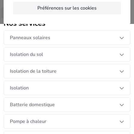
basse consommation énergétique. 2024 est
Préférences sur les cookies
synonyme de renouveau car nous voulions recentré
Afficher plus
nos priorités sur le client. Notre nouveau projet
Nos services
commence dés maintenant et avec vous.
Panneaux solaires
Isolation du sol
Isolation de la toiture
Isolation
Batterie domestique
Pompe à chaleur