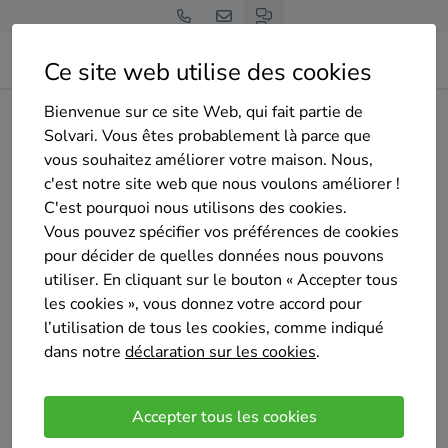
Ce site web utilise des cookies
Bienvenue sur ce site Web, qui fait partie de
Home
Isolation de la toiture
Hainaut
Courcelles
MGC
Solvari. Vous êtes probablement là parce que
vous souhaitez améliorer votre maison. Nous,
c'est notre site web que nous voulons améliorer !
C'est pourquoi nous utilisons des cookies.
Vous pouvez spécifier vos préférences de cookies
pour décider de quelles données nous pouvons
MGC
utiliser. En cliquant sur le bouton « Accepter tous
Sélectionné 2 fois
les cookies », vous donnez votre accord pour
Pas encore d'évaluation
l’utilisation de tous les cookies, comme indiqué
dans notre
déclaration sur les cookies
.
Fleurus
Apres 15 ans a la tête d'une des plus grosses
Accepter tous les cookies
entreprises Wallonne exerçant dans le secteur de la