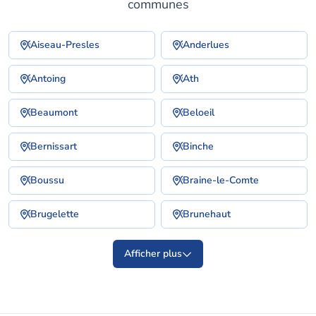
communes
Aiseau-Presles
Anderlues
Antoing
Ath
Beaumont
Beloeil
Bernissart
Binche
Boussu
Braine-le-Comte
Brugelette
Brunehaut
Afficher plus