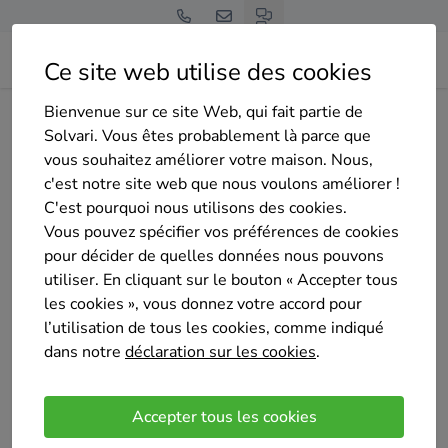
Ce site web utilise des cookies
Bienvenue sur ce site Web, qui fait partie de
Home
Isolation de la toiture
Hainaut
Charleroi
Solvari. Vous êtes probablement là parce que
DARIUS CONSTRUCT
vous souhaitez améliorer votre maison. Nous,
c'est notre site web que nous voulons améliorer !
C'est pourquoi nous utilisons des cookies.
Vous pouvez spécifier vos préférences de cookies
pour décider de quelles données nous pouvons
utiliser. En cliquant sur le bouton « Accepter tous
DARIUS CONSTRUCT
les cookies », vous donnez votre accord pour
Pas encore d'évaluation
l’utilisation de tous les cookies, comme indiqué
Marcinelle
dans notre
déclaration sur les cookies
.
Depuis plus de 20 ans, Darius Construct vous aide à
réaliser vos projets
Accepter tous les cookies
Une entreprise de construction au service de ses