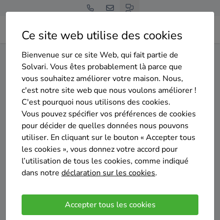
Ce site web utilise des cookies
Bienvenue sur ce site Web, qui fait partie de
Home
Isolation des murs creux
Namur
Sombreffe
Solvari. Vous êtes probablement là parce que
vous souhaitez améliorer votre maison. Nous,
Gratuit et sans engagement
c'est notre site web que nous voulons améliorer !
Top 20 des entreprises
C'est pourquoi nous utilisons des cookies.
d'isolation des murs creux à
Vous pouvez spécifier vos préférences de cookies
pour décider de quelles données nous pouvons
Sombreffe
utiliser. En cliquant sur le bouton « Accepter tous
les cookies », vous donnez votre accord pour
l’utilisation de tous les cookies, comme indiqué
dans notre
déclaration sur les cookies
.
Comparer des devis
Accepter tous les cookies