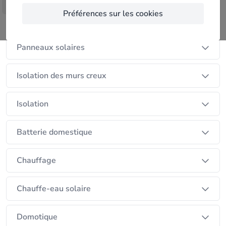
photovoltaique et de domotique (La maison
Afficher plus
Préférences sur les cookies
intelligente). Bénéficiez d’un travail de qualité,
Nos services
ADAPTÉ à vos souhaits et à votre BUDGET.
Panneaux solaires
Isolation des murs creux
Isolation
Batterie domestique
Chauffage
Chauffe-eau solaire
Domotique