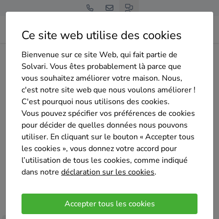
Ce site web utilise des cookies
Bienvenue sur ce site Web, qui fait partie de
Home
Isolation des murs creux
Namur
Couvin
Easy Elec
Solvari. Vous êtes probablement là parce que
vous souhaitez améliorer votre maison. Nous,
c'est notre site web que nous voulons améliorer !
C'est pourquoi nous utilisons des cookies.
Vous pouvez spécifier vos préférences de cookies
pour décider de quelles données nous pouvons
Easy Elec
utiliser. En cliquant sur le bouton « Accepter tous
Pas encore d'évaluation
les cookies », vous donnez votre accord pour
Couvin
l’utilisation de tous les cookies, comme indiqué
dans notre
déclaration sur les cookies
.
Basée à Couvin, Easy Elec est une entreprise
dynamique qui réalise tous vos projets en matière
Accepter tous les cookies
d’électricité, mais aussi d'installation panneaux