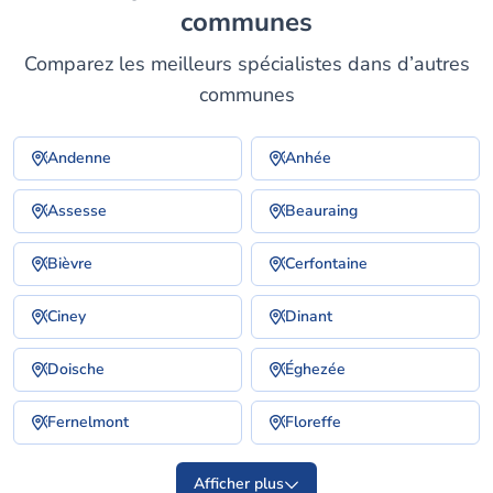
communes
Comparez les meilleurs spécialistes dans d’autres
communes
Andenne
Anhée
Assesse
Beauraing
Bièvre
Cerfontaine
Ciney
Dinant
Doische
Éghezée
Fernelmont
Floreffe
Afficher plus