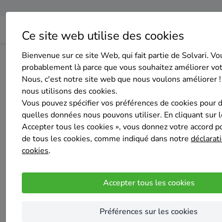
Ce site web utilise des cookies
Bienvenue sur ce site Web, qui fait partie de Solvari. Vo
Page d'accueil
Aperçu des entreprises
Paintconcept spr
probablement là parce que vous souhaitez améliorer vo
Nous, c'est notre site web que nous voulons améliorer !
nous utilisons des cookies.
Vous pouvez spécifier vos préférences de cookies pour 
quelles données nous pouvons utiliser. En cliquant sur 
Accepter tous les cookies », vous donnez votre accord pou
Paintconcept sprl
de tous les cookies, comme indiqué dans notre
déclarati
Pas encore d'évaluation
cookies
.
Anderlecht
L'entreprise PAINT CONCEPT réalise depuis p
Accepter tous les cookies
alentours BRABANT WALLON BRABANT 
Préférences sur les cookies
Réalisations (1)