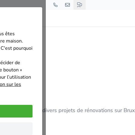
us êtes
l
tre maison.
 C'est pourquoi
décider de
le bouton «
r l’utilisation
on sur les
lus DE 20 ANS divers projets de rénovations sur Bruxe
FLAMAND