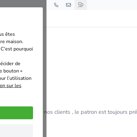
us êtes
ndorge
tre maison.
 C'est pourquoi
décider de
le bouton «
r l’utilisation
on sur les
l a l 'écoute de nos clients , le patron est toujours pr