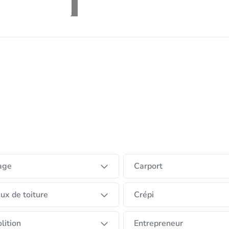
ontacter .
age
Carport
ux de toiture
Crépi
lition
Entrepreneur