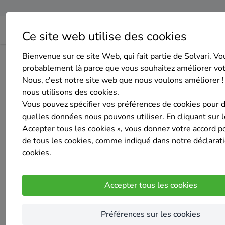
Ce site web utilise des cookies
Bienvenue sur ce site Web, qui fait partie de Solvari. Vo
Page d'accueil
Aperçu des entreprises
Ent Renaud Grai
probablement là parce que vous souhaitez améliorer vo
Nous, c'est notre site web que nous voulons améliorer !
nous utilisons des cookies.
Vous pouvez spécifier vos préférences de cookies pour 
quelles données nous pouvons utiliser. En cliquant sur 
Accepter tous les cookies », vous donnez votre accord pou
Ent Renaud Graindorge
de tous les cookies, comme indiqué dans notre
déclarati
Pas encore d'évaluation
cookies
.
Malonne
Nous sommes une entreprise général et familia
Accepter tous les cookies
chantier.
Préférences sur les cookies