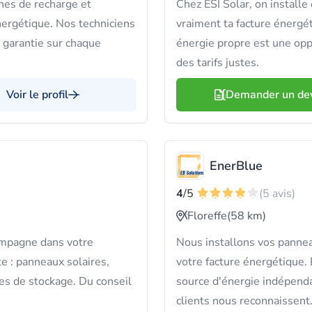
nes de recharge et
Chez ESI Solar, on install
nergétique. Nos techniciens
vraiment ta facture énergé
e garantie sur chaque
énergie propre est une oppor
des tarifs justes.
Voir le profil
Demander un de
EnerBlue
4
/5
(5 avis)
Floreffe
(58 km)
pagne dans votre
Nous installons vos pannea
 : panneaux solaires,
votre facture énergétique.
es de stockage. Du conseil
source d'énergie indépendan
clients nous reconnaissent