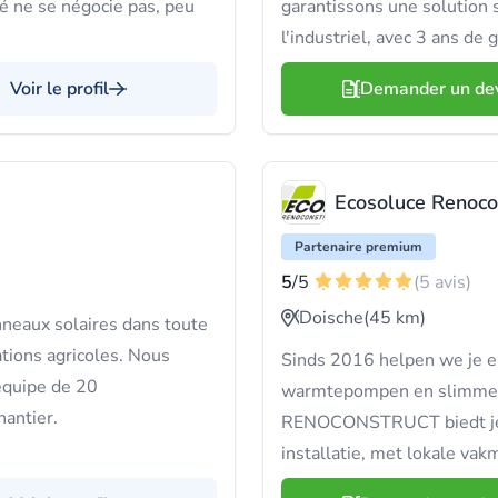
té ne se négocie pas, peu
garantissons une solution
l'industriel, avec 3 ans de 
Voir le profil
Demander un de
Ecosoluce Renoco
Partenaire premium
5
/5
(5 avis)
Doische
(45 km)
neaux solaires dans toute
ations agricoles. Nous
Sinds 2016 helpen we je e
 équipe de 20
warmtepompen en slimme
hantier.
RENOCONSTRUCT biedt je e
installatie, met lokale va