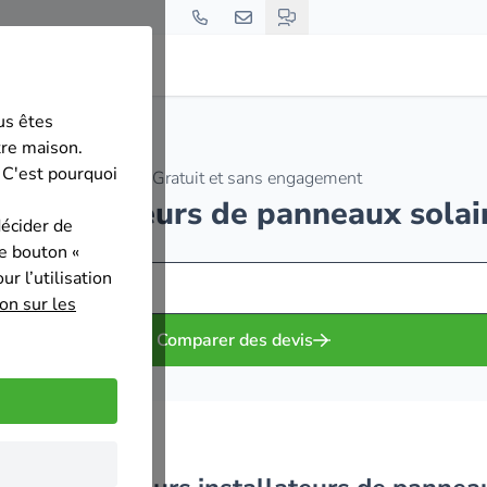
us êtes
tre maison.
 C'est pourquoi
Gratuit et sans engagement
s installateurs de panneaux solair
décider de
le bouton «
r l’utilisation
on sur les
Comparer des devis