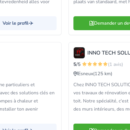
tevredenheid alles voor
plaats van standaard, met h
Voir le profil
Demander un de
INNO TECH SOL
5
/5
(1 avis)
Esneux
(125 km)
particuliers et
Chez INNO TECH SOLUTION,
 avec des solutions clés en
vos travaux de rénovation
ompes à chaleur et
toit. Notre spécialité, c'est
nstaller ton avenir
des murs intérieurs, des mu