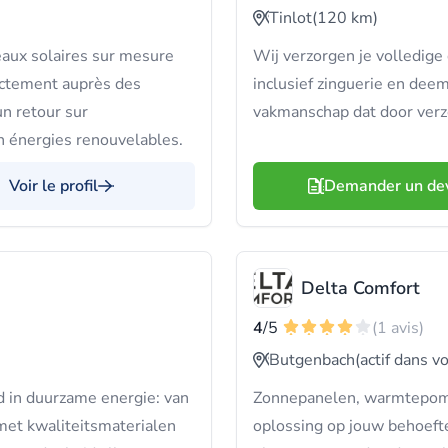
Tinlot
(120 km)
aux solaires sur mesure
Wij verzorgen je volledige
rectement auprès des
inclusief zinguerie en dee
un retour sur
vakmanschap dat door verz
n énergies renouvelables.
Voir le profil
Demander un de
Delta Comfort
4
/5
(1 avis)
Butgenbach
(actif dans v
d in duurzame energie: van
Zonnepanelen, warmtepomp
t kwaliteitsmaterialen
oplossing op jouw behoeften