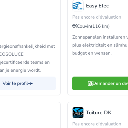
Easy Elec
Pas encore d'évaluation
Couvin
(116 km)
Zonnepanelen installeren v
plus elektriciteit en slimh
ergieonafhankelijkheid met
budget en wensen.
j ECOSOLUCE
ertificeerde teams en
van je energie wordt.
Voir le profil
Demander un de
Toiture DK
Pas encore d'évaluation