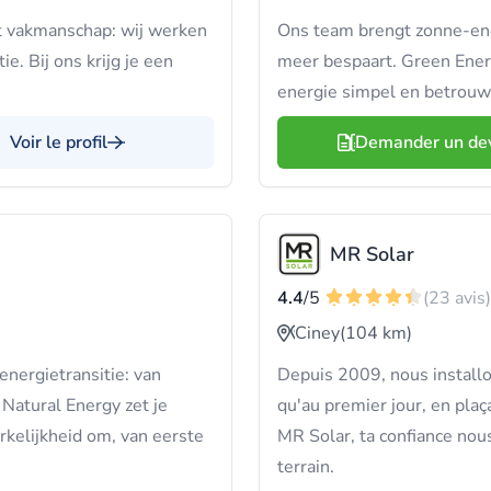
t vakmanschap: wij werken
Ons team brengt zonne-ener
ie. Bij ons krijg je een
meer bespaart. Green Ener
energie simpel en betrouw
Voir le profil
Demander un de
MR Solar
4.4
/5
(23 avis)
Ciney
(104 km)
nergietransitie: van
Depuis 2009, nous install
atural Energy zet je
qu'au premier jour, en plaç
kelijkheid om, van eerste
MR Solar, ta confiance nou
terrain.