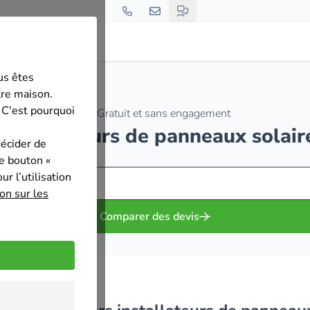
us êtes
tre maison.
 C'est pourquoi
Gratuit et sans engagement
 installateurs de panneaux solai
décider de
le bouton «
r l’utilisation
on sur les
Comparer des devis