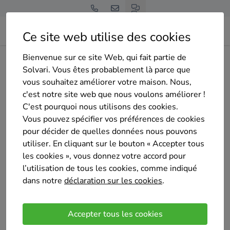
Ce site web utilise des cookies
Bienvenue sur ce site Web, qui fait partie de
Home
Isolation
Namur
Florennes
Solvari. Vous êtes probablement là parce que
Mainjot Grégory - construction rénovation isolation
vous souhaitez améliorer votre maison. Nous,
c'est notre site web que nous voulons améliorer !
C'est pourquoi nous utilisons des cookies.
Vous pouvez spécifier vos préférences de cookies
pour décider de quelles données nous pouvons
utiliser. En cliquant sur le bouton « Accepter tous
Mainjot Grégory - construction rénovation isolation
les cookies », vous donnez votre accord pour
Pas encore d'évaluation
l’utilisation de tous les cookies, comme indiqué
Hanzinne
dans notre
déclaration sur les cookies
.
Grâce à sa longue expérience, Grégory Mainjot
réalisera tous les travaux nécessaires à
Accepter tous les cookies
l’embellissement de votre habitation. Que ce soit à