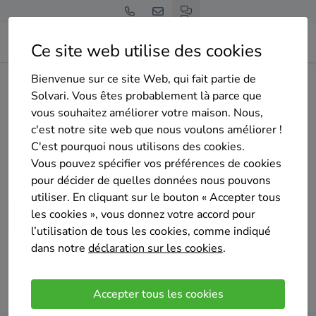
Ce site web utilise des cookies
Bienvenue sur ce site Web, qui fait partie de
Home
Isolation
Namur
Solvari. Vous êtes probablement là parce que
vous souhaitez améliorer votre maison. Nous,
Jusqu'à 4 devis sur mesure
entreprises d'isolation
c'est notre site web que nous voulons améliorer !
C'est pourquoi nous utilisons des cookies.
en province de Namur
Vous pouvez spécifier vos préférences de cookies
pour décider de quelles données nous pouvons
utiliser. En cliquant sur le bouton « Accepter tous
les cookies », vous donnez votre accord pour
l’utilisation de tous les cookies, comme indiqué
dans notre
déclaration sur les cookies
.
Comparer des devis
Accepter tous les cookies