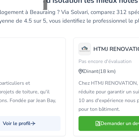
es entreprises d'isolation les mieux noté
 logement à Beauraing ? Via Solvari, comparez 312 spéci
nne de 4.5 sur 5, vous identifiez le professionnel le p
HTMJ RENOVATI
Pas encore d'évaluation
Dinant
(18 km)
articuliers et
Chez HTMJ RENOVATION, on 
ojets de toiture, qu'il
réduite pour garantir un su
ons. Fondée par Jean Bay,
10 ans d'expérience nous p
pour ton bâtiment.
Voir le profil
Demander un de