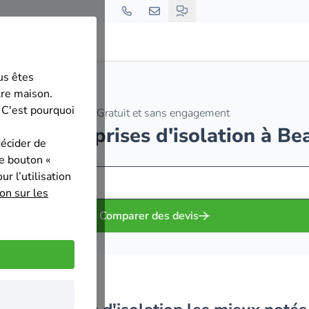
us êtes
tre maison.
 C'est pourquoi
Gratuit et sans engagement
0 des entreprises d'isolation à Be
décider de
le bouton «
r l’utilisation
on sur les
Comparer des devis