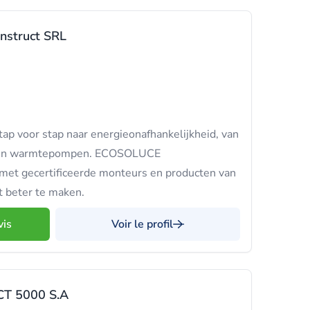
nstruct SRL
ap voor stap naar energieonafhankelijkheid, van
en en warmtepompen. ECOSOLUCE
 gecertificeerde monteurs en producten van
t beter te maken.
vis
Voir le profil
T 5000 S.A