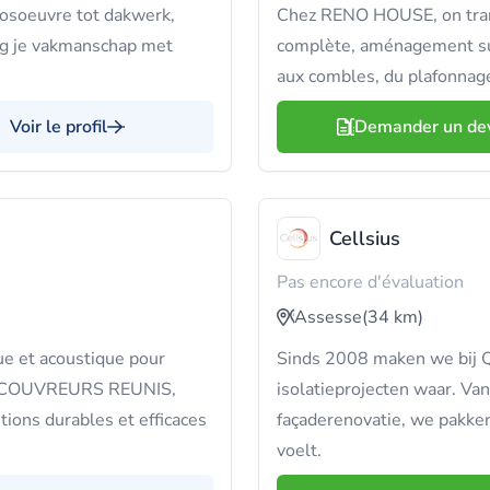
rosoeuvre tot dakwerk,
Chez RENO HOUSE, on trans
ijg je vakmanschap met
complète, aménagement sur 
aux combles, du plafonnage
Voir le profil
Demander un de
Cellsius
Pas encore d'évaluation
Assesse
(34 km)
ue et acoustique pour
Sinds 2008 maken we bij Q
LES COUVREURS REUNIS,
isolatieprojecten waar. Va
tions durables et efficaces
façaderenovatie, we pakken
voelt.