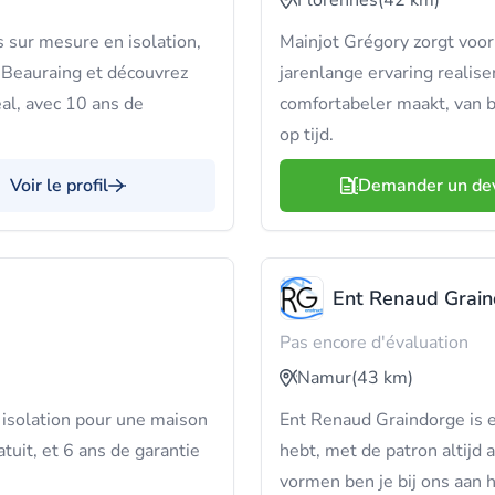
Florennes
(42 km)
 sur mesure en isolation,
Mainjot Grégory zorgt voor 
 Beauraing et découvrez
jarenlange ervaring realis
al, avec 10 ans de
comfortabeler maakt, van b
op tijd.
Voir le profil
Demander un de
Ent Renaud Grai
Pas encore d'évaluation
Namur
(43 km)
isolation pour une maison
Ent Renaud Graindorge is ee
tuit, et 6 ans de garantie
hebt, met de patron altijd 
vormen ben je bij ons aan h