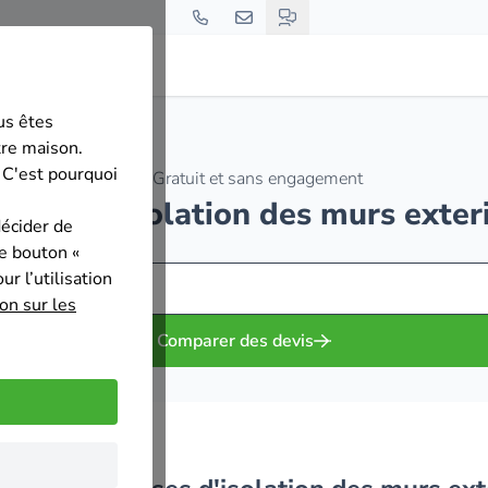
us êtes
g
tre maison.
 C'est pourquoi
Gratuit et sans engagement
eprises d'isolation des murs exte
décider de
le bouton «
r l’utilisation
on sur les
Comparer des devis