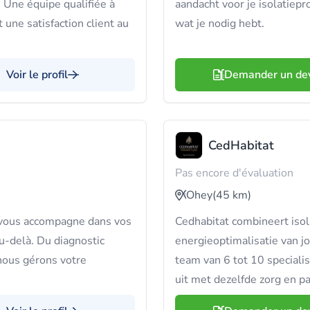
 Une équipe qualifiée à
aandacht voor je isolatiepro
 une satisfaction client au
wat je nodig hebt.
Voir le profil
Demander un de
CedHabitat
Pas encore d'évaluation
Ohey
(45 km)
 vous accompagne dans vos
Cedhabitat combineert iso
au-delà. Du diagnostic
energieoptimalisatie van j
, nous gérons votre
team van 6 tot 10 specialis
uit met dezelfde zorg en pa