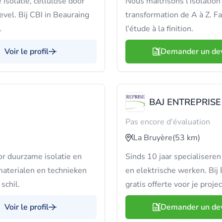
isolatie, cellulose door
Nous maîtrisons l'isolation
evel. Bij CBI in Beauraing
transformation de A à Z. F
.
l'étude à la finition.
Voir le profil
Demander un de
BAJ ENTREPRISE 
Pas encore d'évaluation
La Bruyère
(53 km)
or duurzame isolatie en
Sinds 10 jaar specialisere
materialen en technieken
en elektrische werken. Bi
schil.
gratis offerte voor je projec
Voir le profil
Demander un de