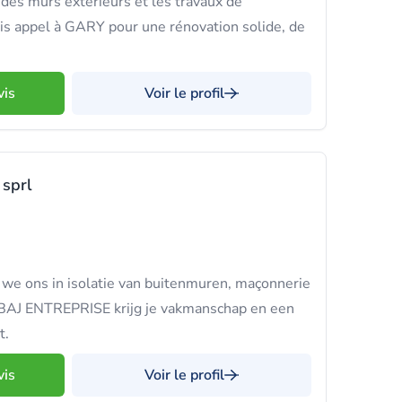
 des murs extérieurs et les travaux de
ais appel à GARY pour une rénovation solide, de
vis
Voir le profil
sprl
n we ons in isolatie van buitenmuren, maçonnerie
j BAJ ENTREPRISE krijg je vakmanschap en een
t.
vis
Voir le profil