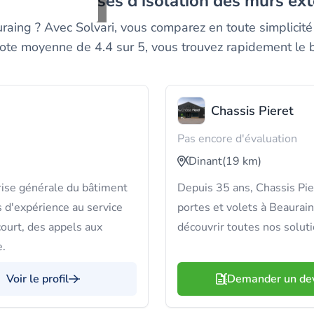
leurs entreprises d'isolation des murs ex
raing ? Avec Solvari, vous comparez en toute simplicité
ote moyenne de 4.4 sur 5, vous trouvez rapidement le 
Chassis Pieret
Pas encore d'évaluation
Dinant
(19 km)
se générale du bâtiment
Depuis 35 ans, Chassis Pie
 d'expérience au service
portes et volets à Beaurai
 court, des appels aux
découvrir toutes nos soluti
e.
Voir le profil
Demander un de