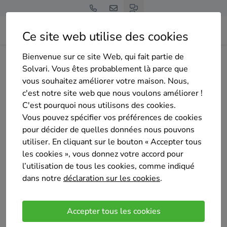
Ce site web utilise des cookies
Bienvenue sur ce site Web, qui fait partie de
Home
Isolation de la toiture
Hainaut
Mons
Solvari. Vous êtes probablement là parce que
LG GROUP ENTREPRISES
vous souhaitez améliorer votre maison. Nous,
c'est notre site web que nous voulons améliorer !
C'est pourquoi nous utilisons des cookies.
Vous pouvez spécifier vos préférences de cookies
pour décider de quelles données nous pouvons
utiliser. En cliquant sur le bouton « Accepter tous
LG GROUP ENTREPRISES
les cookies », vous donnez votre accord pour
Pas encore d'évaluation
l’utilisation de tous les cookies, comme indiqué
Bergen
dans notre
déclaration sur les cookies
.
Nous sommes une entreprise familiale, père et fille.
Nous avons également des ouvriers dans l'équipe
Accepter tous les cookies
et nous collaborons avec différents corps de métier.