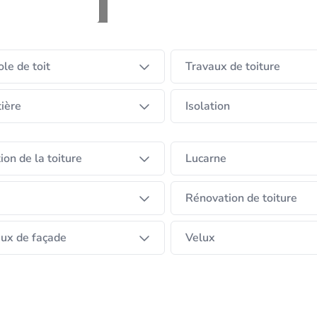
a belle région de Gerpinnes mais nous sommes actif dan
evis gratuit patron sur chantier
le de toit
Travaux de toiture
ière
Isolation
tion de la toiture
Lucarne
Rénovation de toiture
ux de façade
Velux