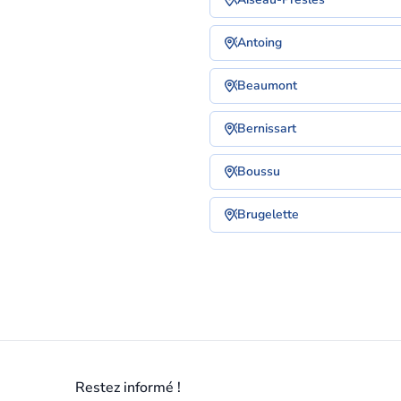
Antoing
Beaumont
Bernissart
Boussu
Brugelette
Restez informé !