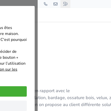
us êtes
iTOiT ets
tre maison.
 C'est pourquoi
décider de
le bouton «
r l’utilisation
on sur les
t type de travaux en rapport avec le
te, toit plat, isolation, bardage, ossature bois, velux, 
lient on impose rien on propose au client différente solu