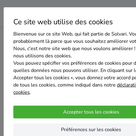
Ce site web utilise des cookies
Bienvenue sur ce site Web, qui fait partie de Solvari. Vo
Home
Isolation de la toiture
Hainaut
Gerpinnes
ADR
probablement là parce que vous souhaitez améliorer vo
Nous, c'est notre site web que nous voulons améliorer !
nous utilisons des cookies.
Vous pouvez spécifier vos préférences de cookies pour 
quelles données nous pouvons utiliser. En cliquant sur 
Accepter tous les cookies », vous donnez votre accord pou
ADRiTOiT ets
de tous les cookies, comme indiqué dans notre
déclarati
Pas encore d'évaluation
cookies
.
Gerpinnes
Entreprise général de toiture. On réalise tou
Accepter tous les cookies
Toit. On place tous type de couverture, charpen
petite maçonnerie. Entreprise à l’écoute du c
Préférences sur les cookies