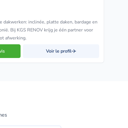
le dakwerken: inclinée, platte daken, bardage en
llonië. Bij KGS RENOV krijg je één partner voor
tot afwerking.
vis
Voir le profil
nnes