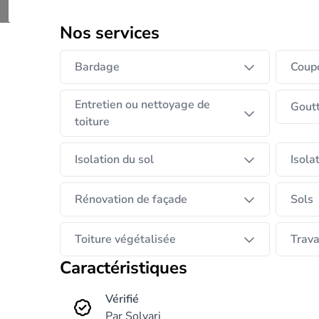
son projet. Notre entreprise est basé sur l
Afficher plus
partie de la Wallonie et du brabant wallon. D
Nos services
Bardage
Coupo
Entretien ou nettoyage de
Goutt
toiture
Isolation du sol
Isola
Rénovation de façade
Sols
Toiture végétalisée
Trava
Caractéristiques
Vérifié
Par Solvari