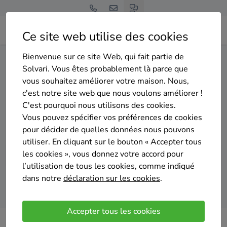
Ce site web utilise des cookies
Bienvenue sur ce site Web, qui fait partie de
Home
Isolation du sol
Luxembourg
Bertrix
Solvari. Vous êtes probablement là parce que
vous souhaitez améliorer votre maison. Nous,
Gratuit et sans engagement
c'est notre site web que nous voulons améliorer !
Top 20 des entreprises
C'est pourquoi nous utilisons des cookies.
d'isolation du sol à Bertrix
Vous pouvez spécifier vos préférences de cookies
pour décider de quelles données nous pouvons
utiliser. En cliquant sur le bouton « Accepter tous
les cookies », vous donnez votre accord pour
l’utilisation de tous les cookies, comme indiqué
dans notre
déclaration sur les cookies
.
Comparer des devis
Accepter tous les cookies