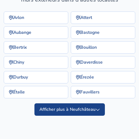
Arlon
Attert
Aubange
Bastogne
Bertrix
Bouillon
Chiny
Daverdisse
Durbuy
Érezée
Étalle
Fauvillers
Afficher plus à Neufchâteau