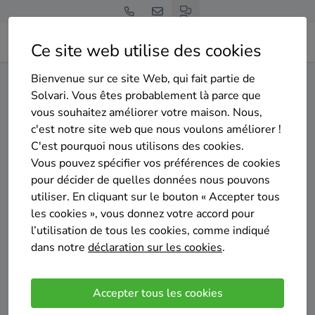
Ce site web utilise des cookies
Bienvenue sur ce site Web, qui fait partie de
Home
Isolation des murs extérieurs
Luxembourg
Neufchâteau
Solvari. Vous êtes probablement là parce que
vous souhaitez améliorer votre maison. Nous,
Gratuit et sans engagement
c'est notre site web que nous voulons améliorer !
Top 20 des entreprises
C'est pourquoi nous utilisons des cookies.
d'isolation des murs exterieurs
Vous pouvez spécifier vos préférences de cookies
pour décider de quelles données nous pouvons
à Neufchâteau
utiliser. En cliquant sur le bouton « Accepter tous
les cookies », vous donnez votre accord pour
l’utilisation de tous les cookies, comme indiqué
dans notre
déclaration sur les cookies
.
Comparer des devis
Accepter tous les cookies