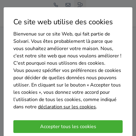
Ce site web utilise des cookies
Bienvenue sur ce site Web, qui fait partie de
Home
Isolation des murs extérieurs
Luxembourg
Solvari. Vous êtes probablement là parce que
Marche-en-Famenne
vous souhaitez améliorer votre maison. Nous,
c'est notre site web que nous voulons améliorer !
Gratuit et sans engagement
C'est pourquoi nous utilisons des cookies.
Top 20 des entreprises
Vous pouvez spécifier vos préférences de cookies
d'isolation des murs exterieurs
pour décider de quelles données nous pouvons
utiliser. En cliquant sur le bouton « Accepter tous
à Marche-en-Famenne
les cookies », vous donnez votre accord pour
l’utilisation de tous les cookies, comme indiqué
dans notre
déclaration sur les cookies
.
Accepter tous les cookies
Comparer des devis