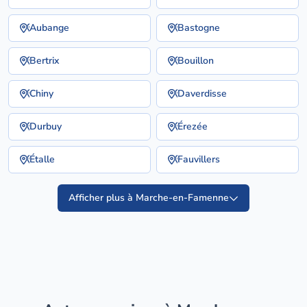
Aubange
Bastogne
Bertrix
Bouillon
Chiny
Daverdisse
Durbuy
Érezée
Étalle
Fauvillers
Afficher plus à Marche-en-Famenne