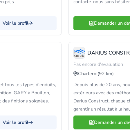
n prijs-
contacte-nous sans hésiter
Voir le profil
Demander un de
DARIUS CONST
Pas encore d'évaluation
Charleroi
(92 km)
et tous les types d'enduits,
Depuis plus de 20 ans, nous
inition. GARY à Bouillon,
extérieurs avec des méthod
t des finitions soignées.
Darius Construct, chaque c
garantir un résultat à la ha
Voir le profil
Demander un de