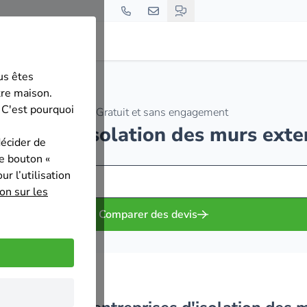
us êtes
illon
tre maison.
 C'est pourquoi
Gratuit et sans engagement
eprises d'isolation des murs exte
décider de
le bouton «
r l’utilisation
on sur les
Comparer des devis