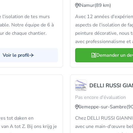
Namur
(89 km)
 l'isolation de tes murs
Avec 12 années d'expérie
rable. Notre équipe de 6 à
aspects de l'isolation de f
ur de chaque chantier.
peinture décorative, nous 
avec professionnalisme et a
Voir le profil
Demander un de
DELLI RUSSI GIA
Pas encore d'évaluation
Jemeppe-sur-Sambre
(9
res tot daken en
Chez DELLI RUSSI GIANNI, o
n A tot Z. Bij ons krijg je
avec une main-d'œuvre belge