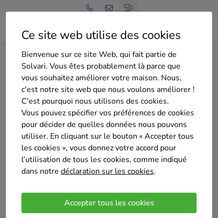
Ce site web utilise des cookies
Bienvenue sur ce site Web, qui fait partie de
Home
Isolation des murs extérieurs
Bruxelles
Bruxelles
Solvari. Vous êtes probablement là parce que
vous souhaitez améliorer votre maison. Nous,
Gratuit et sans engagement
c'est notre site web que nous voulons améliorer !
Top 20 des entreprises
C'est pourquoi nous utilisons des cookies.
d'isolation des murs exterieurs
Vous pouvez spécifier vos préférences de cookies
pour décider de quelles données nous pouvons
à Bruxelles
utiliser. En cliquant sur le bouton « Accepter tous
les cookies », vous donnez votre accord pour
l’utilisation de tous les cookies, comme indiqué
dans notre
déclaration sur les cookies
.
Comparer des devis
Accepter tous les cookies