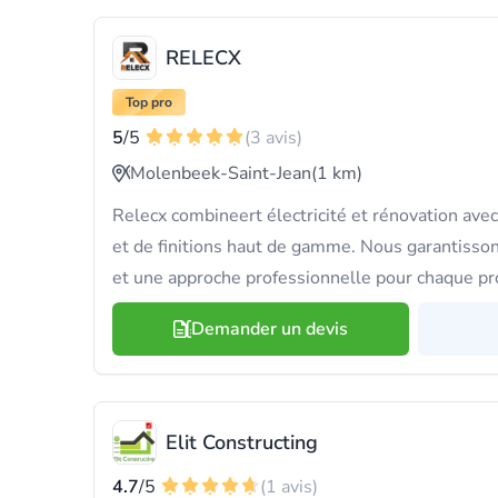
RELECX
Top pro
5
/5
(3 avis)
Molenbeek-Saint-Jean
(1 km)
Relecx combineert électricité et rénovation ave
et de finitions haut de gamme. Nous garantisso
et une approche professionnelle pour chaque pro
Demander un devis
Elit Constructing
4.7
/5
(1 avis)