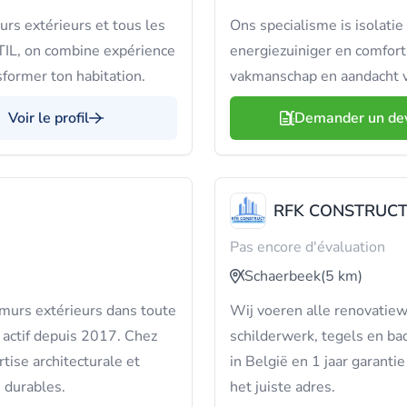
rs extérieurs et tous les
Ons specialisme is isolati
TIL, on combine expérience
energiezuiniger en comfor
former ton habitation.
vakmanschap en aandacht v
Voir le profil
Demander un de
RFK CONSTRUC
Pas encore d'évaluation
Schaerbeek
(5 km)
 murs extérieurs dans toute
Wij voeren alle renovatiewe
e actif depuis 2017. Chez
schilderwerk, tegels en ba
tise architecturale et
in België en 1 jaar garan
 durables.
het juiste adres.