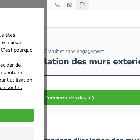
us êtes
berg
tre maison.
 C'est pourquoi
Gratuit et sans engagement
prises d'isolation des murs exter
décider de
le bouton «
r l’utilisation
on sur les
Comparer des devis