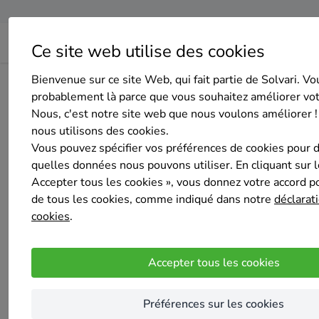
Ce site web utilise des cookies
Bienvenue sur ce site Web, qui fait partie de Solvari. Vo
Home
Pompe à chaleur
Luxembourg
Léglise
Techni
probablement là parce que vous souhaitez améliorer vo
Nous, c'est notre site web que nous voulons améliorer !
nous utilisons des cookies.
Vous pouvez spécifier vos préférences de cookies pour 
quelles données nous pouvons utiliser. En cliquant sur 
Accepter tous les cookies », vous donnez votre accord pou
Technics Builder
de tous les cookies, comme indiqué dans notre
déclarati
Pas encore d'évaluation
cookies
.
LEGLISE
Entreprises de chauffage, sanitaire, ventilati
Accepter tous les cookies
techniques dans le bâtiment
Nos services
Préférences sur les cookies