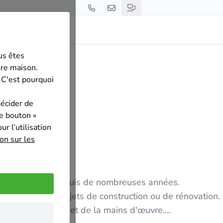
us êtes
le Construction
tre maison.
 C'est pourquoi
décider de
le bouton «
r l’utilisation
on sur les
lial qui évolue depuis de nombreuses années.
ns vos futurs projets de construction ou de rénovation.
é des marchandises et de la mains d'œuvre.