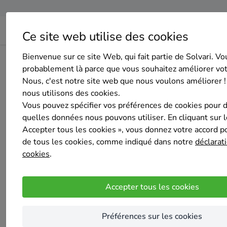
Ce site web utilise des cookies
Bienvenue sur ce site Web, qui fait partie de Solvari. Vo
Home
Isolation du sol
Luxembourg
Nassogne
Nisol
probablement là parce que vous souhaitez améliorer vo
Nous, c'est notre site web que nous voulons améliorer !
nous utilisons des cookies.
Vous pouvez spécifier vos préférences de cookies pour 
quelles données nous pouvons utiliser. En cliquant sur 
Accepter tous les cookies », vous donnez votre accord pou
Nisolle Construction
de tous les cookies, comme indiqué dans notre
déclarati
Pas encore d'évaluation
cookies
.
Nassogne
Nisolle Construction est une entreprise fami
Accepter tous les cookies
Notre entreprise est sérieuse et engagées da
Nos points fort sont la régularité, la qualit
Préférences sur les cookies