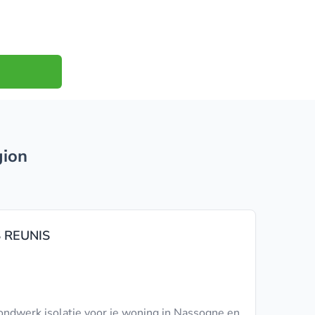
gion
 REUNIS
ondwerk isolatie voor je woning in Nassogne en