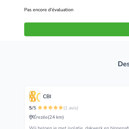
Pas encore d'évaluation
D
CBI
5
/5
(1 avis)
Érezée
(24 km)
Wij helpen je met isolatie, dakwerk en binnenaf