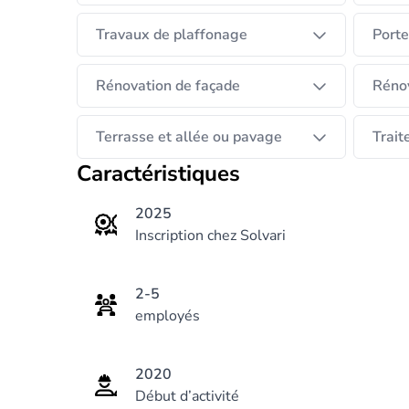
Nos sous-traitant :
Electricité
Travaux de plaffonage
Porte
Sanitaire & chauffage sol
Rénovation de façade
Rénov
Page Facebook : Nisolle Construction
Terrasse et allée ou pavage
Trait
Caractéristiques
2025
Inscription chez Solvari
2-5
employés
2020
Début d’activité