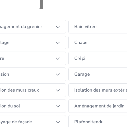
de professionnalisme.
agement du grenier
Baie vitrée
 vos travaux grâce a nos diffèrent corp de métiers
elage
Chape
re
Crépi
r
sion
Garage
tion des murs creux
Isolation des murs extéri
tion du sol
Aménagement de jardin
yage de façade
Plafond tendu