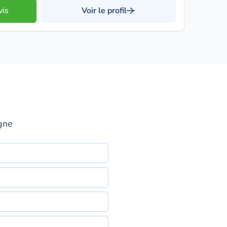
vis
Voir le profil
ogne