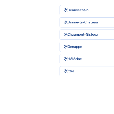
Beauvechain
Braine-le-Château
Chaumont-Gistoux
Genappe
Hélécine
Ittre