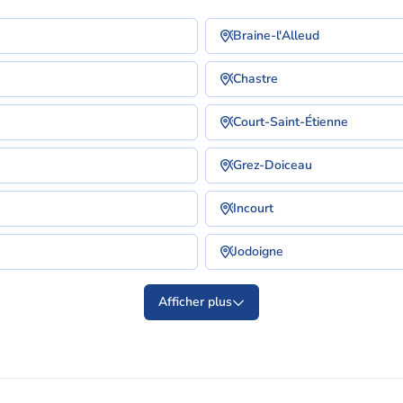
Braine-l'Alleud
Chastre
Court-Saint-Étienne
Grez-Doiceau
Incourt
Jodoigne
Afficher plus