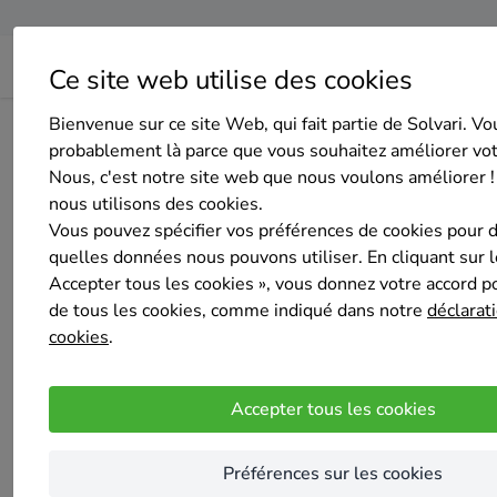
Ce site web utilise des cookies
Bienvenue sur ce site Web, qui fait partie de Solvari. Vo
Home
Isolation du sol
Brabant wallon
Wavre
Techni
probablement là parce que vous souhaitez améliorer vo
Nous, c'est notre site web que nous voulons améliorer !
nous utilisons des cookies.
Vous pouvez spécifier vos préférences de cookies pour 
quelles données nous pouvons utiliser. En cliquant sur 
Accepter tous les cookies », vous donnez votre accord pou
Technitoiture
de tous les cookies, comme indiqué dans notre
déclarati
Pas encore d'évaluation
cookies
.
Wavre
Nous sommes une société avec 20 d'expérience , la toiture n'a plu
Accepter tous les cookies
Nous effectuons tous travaux de toitures, pla
Préférences sur les cookies