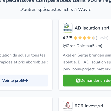
es spécialistes comparables dans votre ré
D’autres spécialistes actifs à Wavre
AD Isolation sprl
4.3
/5
(1 avis)
Grez-Doiceau
(5 km)
lation du sol sur tous les
Axel en Serge brengen sam
rapides et prix abordables :
isolatie. Bij AD Isolation 
jouw bouwproject, met erk
Voir le profil
Demander un de
RCR Invest,srl