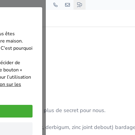
us êtes
toiture
tre maison.
 C'est pourquoi
décider de
le bouton «
r l’utilisation
on sur les
s de secret pour nous.
te-forme( Resitrix, derbigum, zinc joint debout) bardage