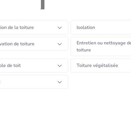
voir suivre l'évolution de nouveaux matériaux.
tion de la toiture
Isolation
llons avec du matériel et des matériaux de qualité (Etern
Entretien ou nettoyage d
ation de toiture
toiture
os clients selon leurs exigences.
le de toit
Toiture végétalisée
pidement possible, dans les 7 jours ouvrables.
x
 des sous-traitants.