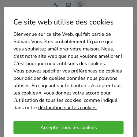
Ce site web utilise des cookies
Bienvenue sur ce site Web, qui fait partie de
Home
Isolation du sol
Brabant wallon
Perwez
Solvari. Vous êtes probablement là parce que
vous souhaitez améliorer votre maison. Nous,
Gratuit et sans engagement
c'est notre site web que nous voulons améliorer !
Top 20 des entreprises
C'est pourquoi nous utilisons des cookies.
d'isolation du sol à Perwez
Vous pouvez spécifier vos préférences de cookies
pour décider de quelles données nous pouvons
utiliser. En cliquant sur le bouton « Accepter tous
les cookies », vous donnez votre accord pour
l’utilisation de tous les cookies, comme indiqué
dans notre
déclaration sur les cookies
.
Comparer des devis
Accepter tous les cookies