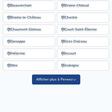
Beauvechain
Braine-l'Alleud
Braine-le-Château
Chastre
Chaumont-Gistoux
Court-Saint-Étienne
Genappe
Grez-Doiceau
Hélécine
Incourt
Ittre
Jodoigne
Afficher plus à Perwez