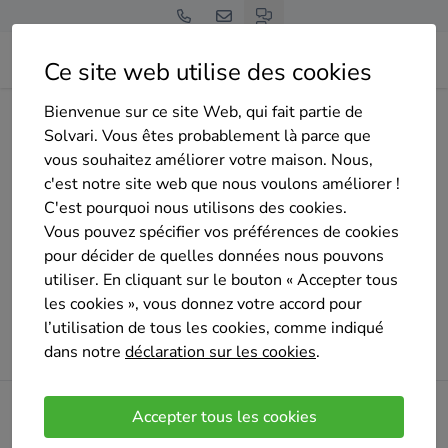
Ce site web utilise des cookies
Bienvenue sur ce site Web, qui fait partie de
Home
Chauffage
Bruxelles
Auderghem
knoll-oliver
Solvari. Vous êtes probablement là parce que
vous souhaitez améliorer votre maison. Nous,
c'est notre site web que nous voulons améliorer !
C'est pourquoi nous utilisons des cookies.
Oups !
Vous pouvez spécifier vos préférences de cookies
pour décider de quelles données nous pouvons
Un problème est survenu lors du chargement de la
utiliser. En cliquant sur le bouton « Accepter tous
page. Veuillez réessayer plus tard.
les cookies », vous donnez votre accord pour
l’utilisation de tous les cookies, comme indiqué
Veuillez réessayer
dans notre
déclaration sur les cookies
.
Accepter tous les cookies
Restez informé !