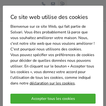
Ce site web utilise des cookies
Bienvenue sur ce site Web, qui fait partie de
Page d'accueil
Aperçu des entreprises
WATER SOLUTIONS
Solvari. Vous êtes probablement là parce que
vous souhaitez améliorer votre maison. Nous,
c'est notre site web que nous voulons améliorer !
C'est pourquoi nous utilisons des cookies.
Vous pouvez spécifier vos préférences de cookies
pour décider de quelles données nous pouvons
WATER SOLUTIONS
utiliser. En cliquant sur le bouton « Accepter tous
Pas encore d'évaluation
les cookies », vous donnez votre accord pour
Zwevegem
l’utilisation de tous les cookies, comme indiqué
dans notre
déclaration sur les cookies
.
Spécialiste en adoucisseurs d'eau à Zwevegem,
WATER SOLUTIONS vous garantit une eau de
Accepter tous les cookies
qualité optimale. Découvrez nos solutions adaptées