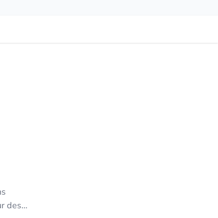
ns
ur des