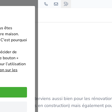
us êtes
tre maison.
 C'est pourquoi
décider de
le bouton «
r l’utilisation
on sur les
es et alentours. J'interviens aussi bien pour les rénovatio
dans le neuf (villas en construction) mais également po