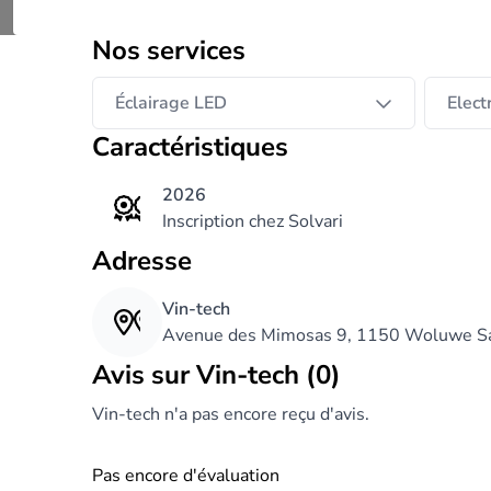
petits travaux d'électricité tels que: ajout 
Afficher plus
électriques, mise aux normes des installation
Nos services
Je propose mes services aux PARTICULI
Éclairage LED
Electr
Les travaux d’électricité doivent répondre à 
Caractéristiques
Je vous garantis des solutions adaptées et de
dépannage aux chantiers les plus importants,
2026
Inscription chez Solvari
Adresse
Vin-tech
Avenue des Mimosas 9, 1150 Woluwe Sai
Avis sur Vin-tech (0)
Vin-tech n'a pas encore reçu d'avis.
Pas encore d'évaluation