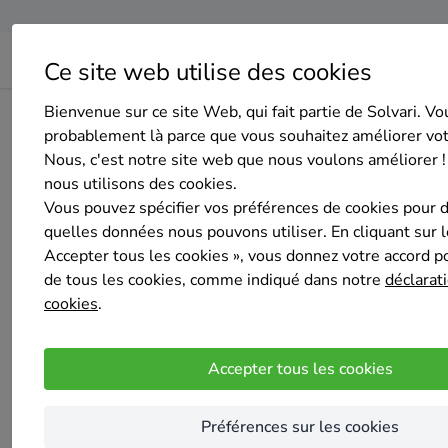
Ce site web utilise des cookies
Bienvenue sur ce site Web, qui fait partie de Solvari. Vo
Page d'accueil
Aperçu des entreprises
Vin-tech
probablement là parce que vous souhaitez améliorer vo
Nous, c'est notre site web que nous voulons améliorer !
nous utilisons des cookies.
Vous pouvez spécifier vos préférences de cookies pour 
quelles données nous pouvons utiliser. En cliquant sur 
Accepter tous les cookies », vous donnez votre accord pou
Vin-tech
de tous les cookies, comme indiqué dans notre
déclarati
Pas encore d'évaluation
cookies
.
Woluwe Saint Pierre
Accepter tous les cookies
Je réalise les travaux d' électricité à Bruxell
complètes que des installations électriques 
Préférences sur les cookies