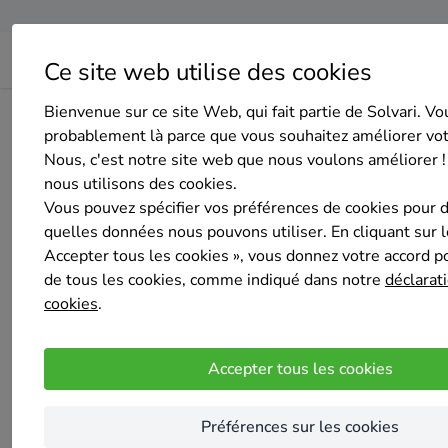
Ce site web utilise des cookies
Bienvenue sur ce site Web, qui fait partie de Solvari. Vo
Page d'accueil
Aperçu des entreprises
Poly Concept Ré
probablement là parce que vous souhaitez améliorer vo
Nous, c'est notre site web que nous voulons améliorer !
nous utilisons des cookies.
Vous pouvez spécifier vos préférences de cookies pour 
quelles données nous pouvons utiliser. En cliquant sur 
Accepter tous les cookies », vous donnez votre accord pou
Poly Concept Résine Sol
de tous les cookies, comme indiqué dans notre
déclarati
Pas encore d'évaluation
cookies
.
WAHA
Poly Concept Résine Sol est une entreprise 
Accepter tous les cookies
Polyuréthane pour le particulier et l'industrie. ​Les sols en 
durable.
Préférences sur les cookies