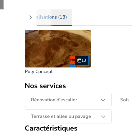
Unifier et de moderniser vos intérieurs, la r
Afficher plus
chez le particulier, comme pour l'industrie. 
pièce de la maison, Salle à manger, salon,sal
Réalisations (13)
13
Poly Concept
Nos services
Rénovation d'escalier
Sols
Terrasse et allée ou pavage
Caractéristiques