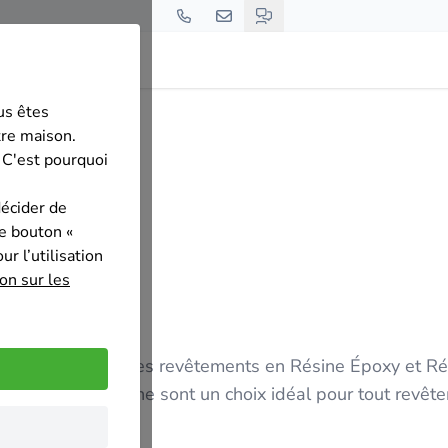
us êtes
sine Sol
tre maison.
 C'est pourquoi
décider de
le bouton «
r l’utilisation
on sur les
spécialisée dans les revêtements en Résine Époxy et Ré
Résine sont un choix idéal pour tout revêtement