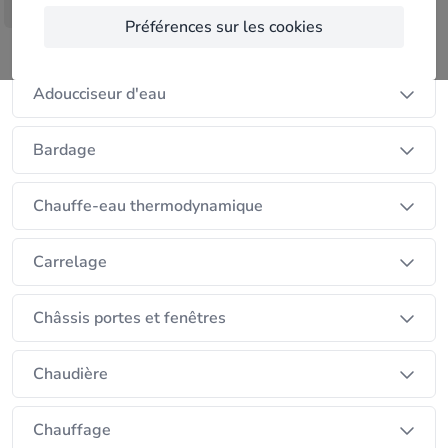
dans toute la Belgique. Compétent pour tout vos
Afficher plus
Préférences sur les cookies
travaux de renovation intérieure tel que :
Nos services
revêtement de sols, cloisons, pose de menuiserie,
chauffage ou de renovation extérieure comme :
Adoucciseur d'eau
terrasse, facade, fondation et bien plus encore....
Bardage
Chauffe-eau thermodynamique
Carrelage
Châssis portes et fenêtres
Chaudière
Chauffage