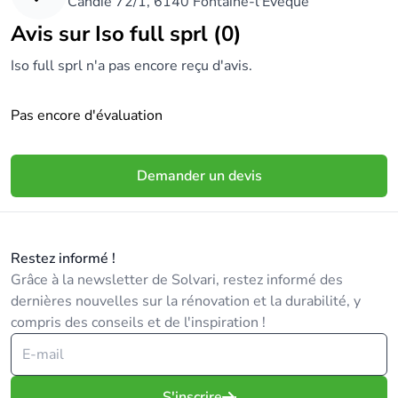
Candie 72/1, 6140 Fontaine-l'Evêque
Dès à présent, Iso Full s’occupe également de vos
Avis sur Iso full sprl (0)
toitures.
Iso full sprl n'a pas encore reçu d'avis.
N’hésitez pas à nous contacter pour recevoir votre
Pas encore d'évaluation
devis !
Demander un devis
Restez informé !
Grâce à la newsletter de Solvari, restez informé des
dernières nouvelles sur la rénovation et la durabilité, y
compris des conseils et de l'inspiration !
S'inscrire