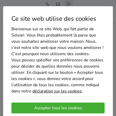
Ce site web utilise des cookies
Bienvenue sur ce site Web, qui fait partie de
Page d'accueil
Aperçu des entreprises
Iso full sprl
Solvari. Vous êtes probablement là parce que
vous souhaitez améliorer votre maison. Nous,
c'est notre site web que nous voulons améliorer !
C'est pourquoi nous utilisons des cookies.
Vous pouvez spécifier vos préférences de cookies
pour décider de quelles données nous pouvons
Iso full sprl
utiliser. En cliquant sur le bouton « Accepter tous
Pas encore d'évaluation
les cookies », vous donnez votre accord pour
Fontaine-l’Evêque
l’utilisation de tous les cookies, comme indiqué
dans notre
déclaration sur les cookies
.
Chaudière trop vieille ? Envie de la remplacer ?
Besoin d'un entretien ou d'un dépannage ? Vous
Accepter tous les cookies
souhaitez installer un poêle à pellets ou tout autre