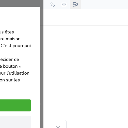
us êtes
ort
tre maison.
 C'est pourquoi
décider de
le bouton «
r l’utilisation
on sur les
e is dan ook super
nd tendu