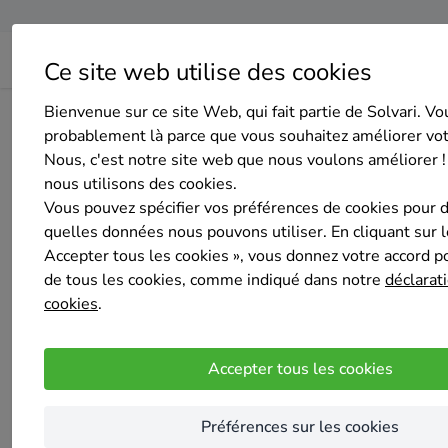
Ce site web utilise des cookies
Bienvenue sur ce site Web, qui fait partie de Solvari. Vo
Page d'accueil
Aperçu des entreprises
vloerenvandervo
probablement là parce que vous souhaitez améliorer vo
Nous, c'est notre site web que nous voulons améliorer !
nous utilisons des cookies.
Vous pouvez spécifier vos préférences de cookies pour 
quelles données nous pouvons utiliser. En cliquant sur 
Accepter tous les cookies », vous donnez votre accord pou
vloerenvandervoort
de tous les cookies, comme indiqué dans notre
déclarati
Pas encore d'évaluation
cookies
.
Hoeilaart
de zaakvoerder doet al het werk zelf , servic
Accepter tous les cookies
Nos services
Préférences sur les cookies
Aménagement du grenier
Plafo