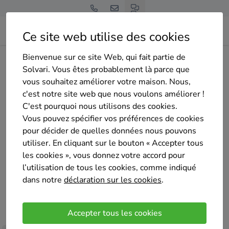
Ce site web utilise des cookies
Bienvenue sur ce site Web, qui fait partie de
Page d'accueil
Aperçu des entreprises
EULOCASA
Solvari. Vous êtes probablement là parce que
vous souhaitez améliorer votre maison. Nous,
c'est notre site web que nous voulons améliorer !
C'est pourquoi nous utilisons des cookies.
Vous pouvez spécifier vos préférences de cookies
pour décider de quelles données nous pouvons
EULOCASA
utiliser. En cliquant sur le bouton « Accepter tous
Pas encore d'évaluation
les cookies », vous donnez votre accord pour
CHARLEROI
l’utilisation de tous les cookies, comme indiqué
dans notre
déclaration sur les cookies
.
Depuis 2010, Federico Eulogio s’est entouré de
partenaires spécialisés afin de répondre à tous vos
Accepter tous les cookies
besoins en construction et transformation. Que vous