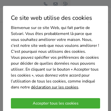
Ce site web utilise des cookies
Bienvenue sur ce site Web, qui fait partie de
Home
Panneaux solaires
Bruxelles
Saint-Gilles
Luc Srl
Solvari. Vous êtes probablement là parce que
vous souhaitez améliorer votre maison. Nous,
c'est notre site web que nous voulons améliorer !
C'est pourquoi nous utilisons des cookies.
Vous pouvez spécifier vos préférences de cookies
pour décider de quelles données nous pouvons
Luc Srl
utiliser. En cliquant sur le bouton « Accepter tous
Pas encore d'évaluation
les cookies », vous donnez votre accord pour
l’utilisation de tous les cookies, comme indiqué
Bruxelles
dans notre
déclaration sur les cookies
.
Choisissez l’expertise de l’équipe Luc SRL, avec plus
de 10 ans d’expérience, pour des solutions
Accepter tous les cookies
énergétiques renouvelables et des économies