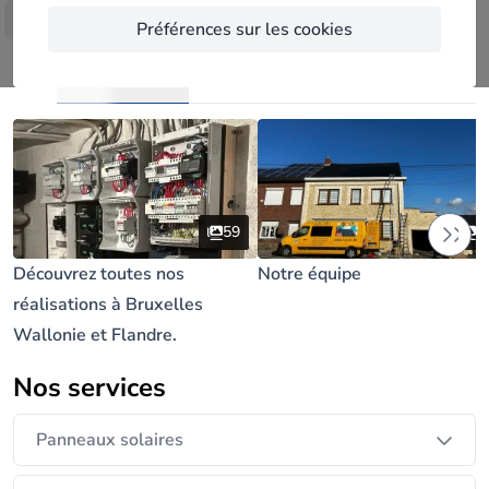
substantielles sur votre facture.
Afficher plus
Préférences sur les cookies
Notre certification Rescert garantit une qualité
supérieure à long terme pour les installations
Réalisations (60)
photovoltaïques. Bénéficiez de nos solutions
d’énergie renouvelable et autonomes combinant
production d’énergie verte, chauffage
thermodynamique et stockage.
59
1
Découvrez toutes nos
Notre équipe
réalisations à Bruxelles
Wallonie et Flandre.
Nos services
Panneaux solaires