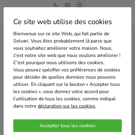
Ce site web utilise des cookies
Bienvenue sur ce site Web, qui fait partie de
Home
Déménagement
Solvari. Vous êtes probablement là parce que
vous souhaitez améliorer votre maison. Nous,
Déménagement
c'est notre site web que nous voulons améliorer !
C'est pourquoi nous utilisons des cookies.
Vous pouvez spécifier vos préférences de cookies
Vous déménagez bientôt ? Alors, vous aurez certainement
pour décider de quelles données nous pouvons
besoin d'un coup de main. Une société de déménagement
utiliser. En cliquant sur le bouton « Accepter tous
vous fait gagner en effort et en temps. Ces professionnels
les cookies », vous donnez votre accord pour
s'occupent de tout et vous pouvez emménager en toute
l’utilisation de tous les cookies, comme indiqué
sérénité.
dans notre
déclaration sur les cookies
.
Comparez jusqu’à 4 devis de sociétés de
Accepter tous les cookies
déménagement