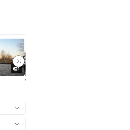
1
1
Avatec
Avatec