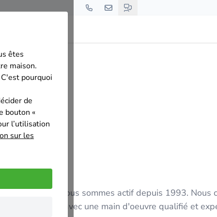
us êtes
tre maison.
 C'est pourquoi
décider de
le bouton «
r l’utilisation
on sur les
fils et diplômé. Nous sommes actif depuis 1993. Nous 
Nous travaillons avec une main d'oeuvre qualifié et ex