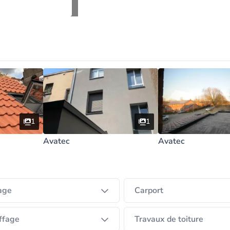
1
1
Avatec
Avatec
électricité)
age
Carport
ffage
Travaux de toiture