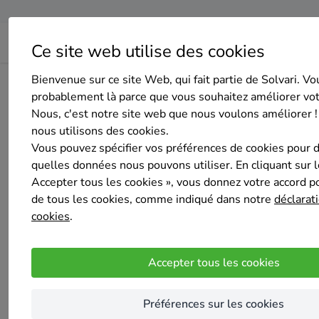
Ce site web utilise des cookies
Bienvenue sur ce site Web, qui fait partie de Solvari. Vo
Home
Chauffage
Bruxelles
Uccle
Callewaert
probablement là parce que vous souhaitez améliorer vo
Nous, c'est notre site web que nous voulons améliorer !
nous utilisons des cookies.
Vous pouvez spécifier vos préférences de cookies pour 
quelles données nous pouvons utiliser. En cliquant sur 
Accepter tous les cookies », vous donnez votre accord pou
Callewaert
de tous les cookies, comme indiqué dans notre
déclarati
Nouveau chez Solvari
cookies
.
Pas encore d'évaluation
Uccle
Accepter tous les cookies
Entreprise générale du bâtiment de père en 
avec de nombreux architectes et ingénieurs. 
Préférences sur les cookies