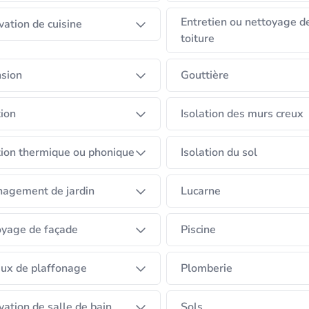
Entretien ou nettoyage d
ation de cuisine
toiture
sion
Gouttière
tion
Isolation des murs creux
tion thermique ou phonique
Isolation du sol
agement de jardin
Lucarne
yage de façade
Piscine
ux de plaffonage
Plomberie
ation de salle de bain
Sols