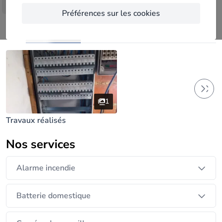
Je suis à votre disposition pour vous conseiller pour
Afficher plus
Préférences sur les cookies
tous vos projets. Réalisation professionnelle et
soignée.
Réalisations (1)
N'hésitez pas à me contacter.
1
Travaux réalisés
Nos services
Alarme incendie
Batterie domestique