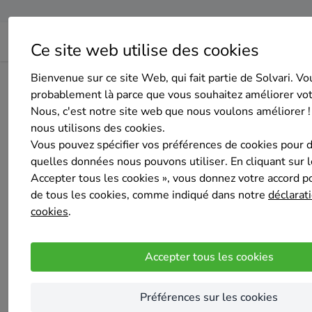
Ce site web utilise des cookies
Bienvenue sur ce site Web, qui fait partie de Solvari. Vo
Home
Isolation de la toiture
Namur
Namur
SA KON
probablement là parce que vous souhaitez améliorer vo
Nous, c'est notre site web que nous voulons améliorer !
nous utilisons des cookies.
Vous pouvez spécifier vos préférences de cookies pour 
quelles données nous pouvons utiliser. En cliquant sur 
Accepter tous les cookies », vous donnez votre accord pou
SA KONSTRUKT
de tous les cookies, comme indiqué dans notre
déclarati
Pas encore d'évaluation
cookies
.
Namur
Nos services
Accepter tous les cookies
Isolation du sol
Isola
Préférences sur les cookies