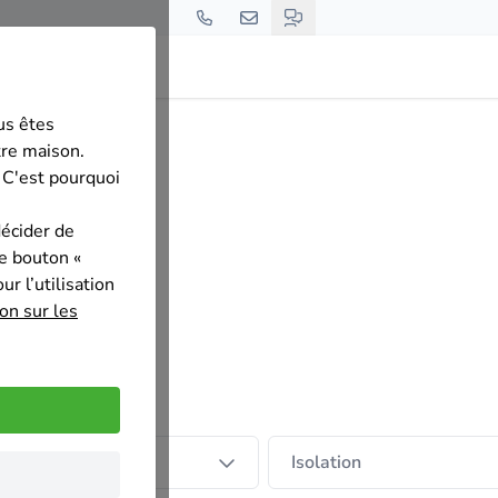
us êtes
STRUKT
tre maison.
 C'est pourquoi
décider de
le bouton «
r l’utilisation
on sur les
tion de la toiture
Isolation