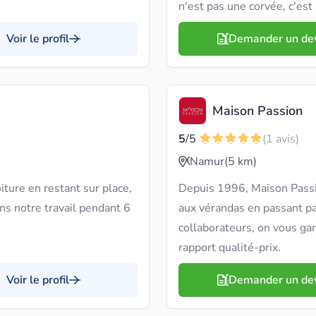
n'est pas une corvée, c'es
Voir le profil
Demander un de
Maison Passion
5
/5
(1 avis)
Namur
(5 km)
ure en restant sur place,
Depuis 1996, Maison Passi
ons notre travail pendant 6
aux vérandas en passant par
collaborateurs, on vous gar
rapport qualité-prix.
Voir le profil
Demander un de