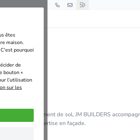
us êtes
les
JM BUILDERS
tre maison.
 C'est pourquoi
décider de
le bouton «
r l’utilisation
on sur les
s, châssis et revêtement de sol, JM BUILDERS accompag
fiance à notre expertise en façade.