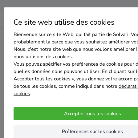
Ce site web utilise des cookies
Bienvenue sur ce site Web, qui fait partie de Solvari. Vo
Home
Isolation des murs extérieurs
Bruxelles
Bruxel
probablement là parce que vous souhaitez améliorer vo
Nous, c'est notre site web que nous voulons améliorer !
nous utilisons des cookies.
Vous pouvez spécifier vos préférences de cookies pour 
quelles données nous pouvons utiliser. En cliquant sur 
Accepter tous les cookies », vous donnez votre accord pou
JM BUILDERS
de tous les cookies, comme indiqué dans notre
déclarati
Pas encore d'évaluation
cookies
.
Brussel
Spécialisée en isolation des murs extérieur
Accepter tous les cookies
projets de rénovation à Bruxelles. Faites con
Nos services
Préférences sur les cookies