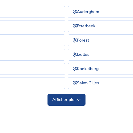
Auderghem
Etterbeek
Forest
Ixelles
Koekelberg
Saint-Gilles
Afficher plus